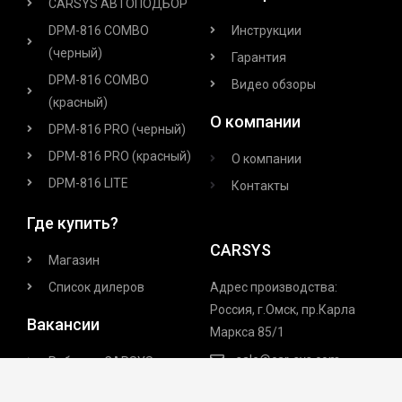
CARSYS АВТОПОДБОР
DPM-816 COMBO
Инструкции
(черный)
Гарантия
DPM-816 COMBO
Видео обзоры
(красный)
О компании
DPM-816 PRO (черный)
DPM-816 PRO (красный)
О компании
DPM-816 LITE
Контакты
Где купить?
CARSYS
Магазин
Список дилеров
Адрес производства:
Россия, г.Омск, пр.Карла
Вакансии
Маркса 85/1
sale@car-sys.com
Работа в CARSYS
+7-908-316-4509